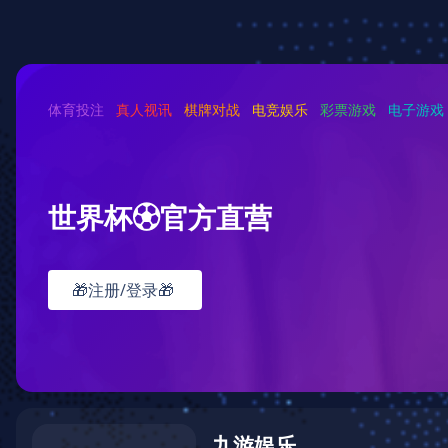
MKSP
连接你的赛事视野，打造