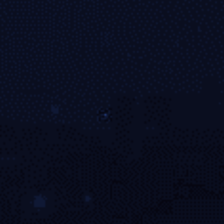
谛
的明珠，而萨内蒂对梅西的盛赞更...
存
球之间的相互依存关系。作为...
预
轻的教练，带领球队取得了令人瞩目...