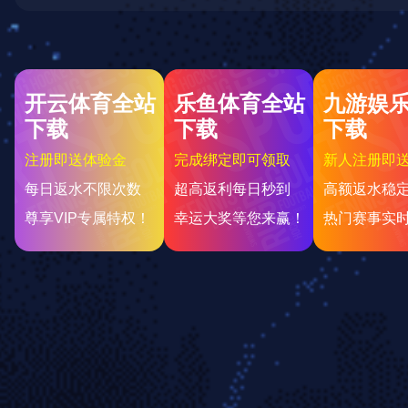
首页
体育头条
正
近日，格鲁吉亚足球博主透
仅让球迷松了一口气，也为
受伤情况、治疗过程、对球
1、马马尔达什
马马尔达什维利是格鲁吉亚
据初步报告，他在一次拼抢
续比赛，但最终还是被迫退
医疗团队迅速介入，对他进
心的消息。作为一名优秀门
尽管如此，马马尔达什维利