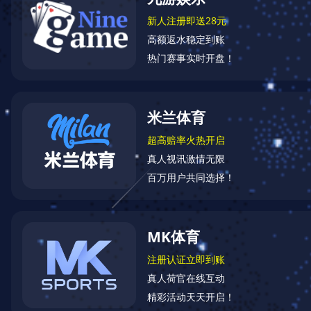
格鲁吉亚足球博