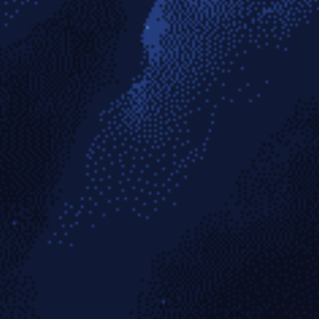
的一次检验，更是对于其心理承受能力的一次考验。在此期间，
只要坚持努力，加上专业教练团队的指导，相信他一定能够迎头
意义，它有助于帮助他找回比赛节奏，使其在接下来的赛事中快
关键比赛中的表现，因此推动其尽快回归赛场显得尤为重要。
主透露的信息表明，在经历短暂而艰辛的治疗周期后，马马尔达
望，也让广大的足球爱好者看到未来发展的光明前景。团队合作
重要动力源泉。
再次看到这位杰出的门将在赛场上挥洒汗水，为自己的国家争光
为格鲁吉亚足球事业贡献力量，实现梦想！