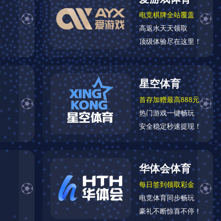
三周后将恢复训练