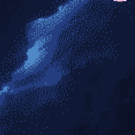
位置空缺使得教练组不得不重
安，因为他的领导能力和技术
握住这个机会，在高压环境中
，让更多人关注到潜力新星的
上，不少球迷纷纷留言祝福，
去追求更高目标，为他们带来
这一决定意味着他即将重返绿
看到了希望与未来的发展方