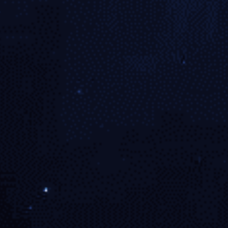
萨内蒂盛赞梅西称其为足球的真
在足球的世界里，梅西无疑是一颗璀璨
2026-07-17
尤文图斯与意大利足球的相互依
本篇文章旨在探讨尤文图斯与意大利足
2026-06-06
斯普利特回顾赛季表现称若有人
在2023赛季中，斯普利特作为一名年
2026-06-09