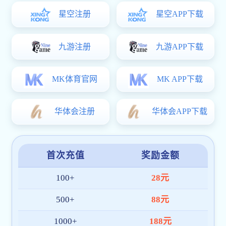
首页
体育头条
正文
本篇文章旨在探讨尤文图斯与意大利足球之间的相互依存关
系。作为意大利最具代表性的足球俱乐部之一，尤文图斯不
仅在国内联赛中占据了重要位置，还在国际舞台上为意大利
足球赢得了荣誉。文章将从四个方面进行详细分析：一是历
史传承与文化认同，二是经济影响与市场价值，三是人才培
养与技术交流，四是社会责任与社区参与。通过深入剖析这
些方面，我们可以更好地理解尤文图斯如何在推动意大利足
球发展的过程中发挥着不可或缺的作用，以及它们之间如何
形成了一种紧密而复杂的相互依赖关系。
1、历史传承与文化认同
尤文图斯成立于1897年，是意大利历史最悠久的足球俱乐部
之一。在其发展历程中，尤文图斯不仅经历了多次辉煌的成