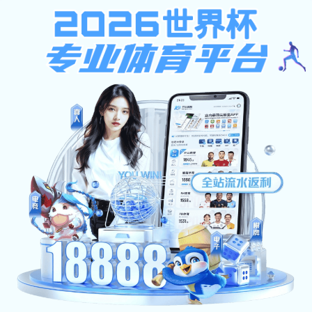
注册入口
MKSPORTS在线登录
· 体
育观看更便捷
连接你的赛事视野，打造球迷专属的数字主场。
mksports在线登录网页版
提供多终端支持、高清视频、
实时比分与赛事推荐，让你随时随地畅享体育内容。
网页端入口