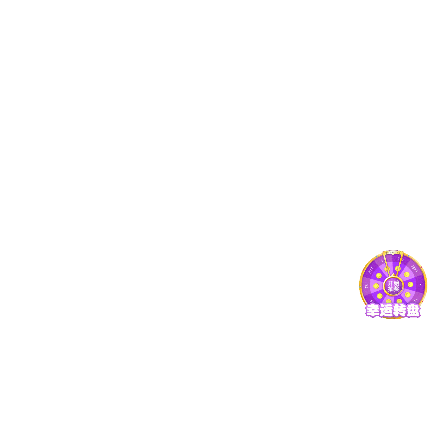
3、人才培养与技术交流
作为一支豪门球队，尤文图斯在青训系统方面投入大量资
源，以培养未来的人才。他们致力于发掘年轻球员，并提供
良好的成长环境，使得这些年轻人能够快速融入职业比赛。
这种注重人才培养的做法，不仅有利于提高团队实力，也是
对整个意大利足球发展的重要贡献。
此外，尤文本身也通过引进国外优秀教练及技术团队，与国
际足坛建立更广泛的交流合作。例如，引入先进战术理念和
训练方法，可以帮助队员提高竞技水平，同时也提升了国内
联赛整体水准。这种技术交流对于提升整个意大利足球体系
都是极有益处的。
与此同时，通过与其他国家俱乐部及学术机构合作开展研究
项目，共享训练数据及经验教训，有助于推动国内外球员技
能提升，从而增强中国以及其他地区青少年对踢球兴趣，提