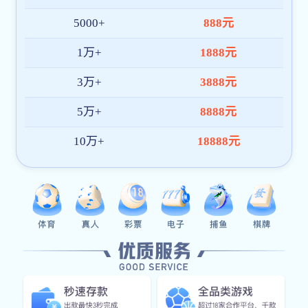
就，也见证了意大利足球的发展变迁。其丰富的历史和传统
使其成为了意大利文化的一部分，深深植根于球迷和当地社
区之中。
随着时间的推移，尤文图斯逐渐形成了自己独特的球队精神
和文化认同。这种认同感不仅体现在球队的战术风格上，更
体现在球迷对球队忠诚度和支持力度上。许多球迷将支持尤
文视为一种身份象征，这也反映出他们对意大利足球整体发
展的关心和热爱。
同时，尤文图斯也积极参与到地方文化活动中，通过举办各
种社区项目来加强与当地居民之间的联系。这种互动不仅增
强了俱乐部自身的凝聚力，也促进了整个社会对足球运动和
文化价值观念的认同。
2、经济影响与市场价值